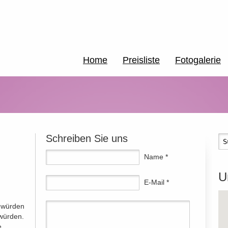
Home
Preisliste
Fotogalerie
Schreiben Sie uns
Name *
U
E-Mail *
d würden
 würden.
e