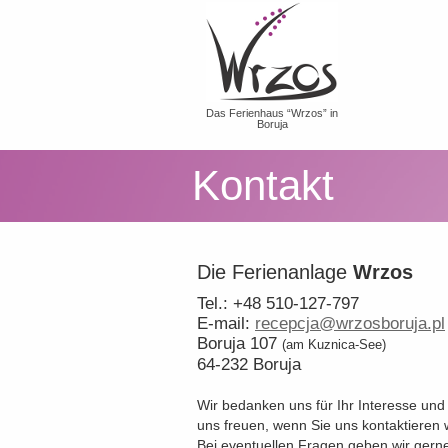
Das Ferienhaus “Wrzos” in
Boruja
Kontakt
Die Ferienanlage
Wrzos
Tel.: +48 510-127-797
E-mail:
recepcja@wrzosboruja.pl
Boruja 107
(am Kuznica-See)
64-232 Boruja
Wir bedanken uns für Ihr Interesse un
uns freuen, wenn Sie uns kontaktieren
Bei eventuellen Fragen geben wir gern