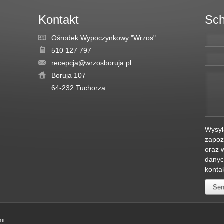
Kontakt
Sch
Ośrodek Wypoczynkowy "Wrzos"
510 127 797
recepcja@wrzosboruja.pl
Boruja 107
64-232
Tuchorza
Wysył
zapoz
oraz 
danyc
konta
Sen
ii